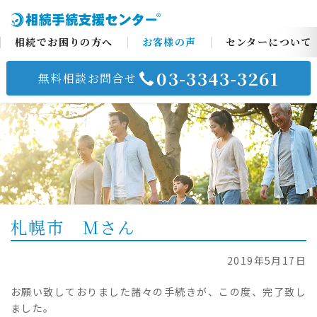
相続でお困りの方へ
お客様の声
センターについて
03-3343-3261
無料相談お問合せ
コ
ン
テ
ン
ツ
へ
ス
札幌市 Mさん
キ
ッ
プ
2019年5月17日
お願い致しておりました諸々の手続きが、この度、完了致し
ました。