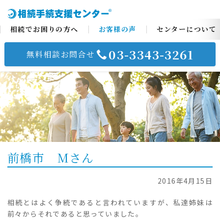
相続でお困りの方へ
お客様の声
センターについて
03-3343-3261
無料相談お問合せ
コ
ン
テ
ン
ツ
へ
ス
前橋市 Mさん
キ
ッ
プ
2016年4月15日
相続とはよく争続であると言われていますが、私達姉妹は
前々からそれであると思っていました。