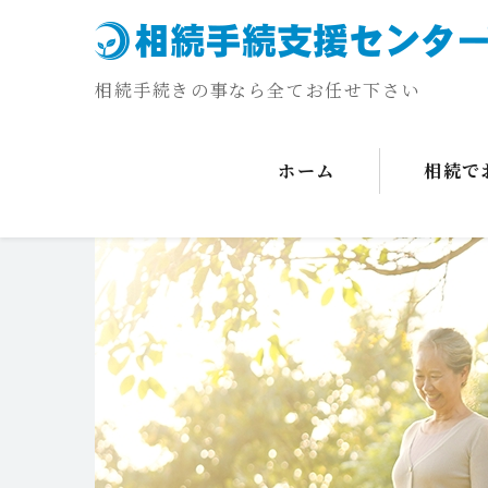
相続手続きの事なら全てお任せ下さい
ホーム
相続で
コ
ン
テ
ン
ツ
へ
ス
キ
ッ