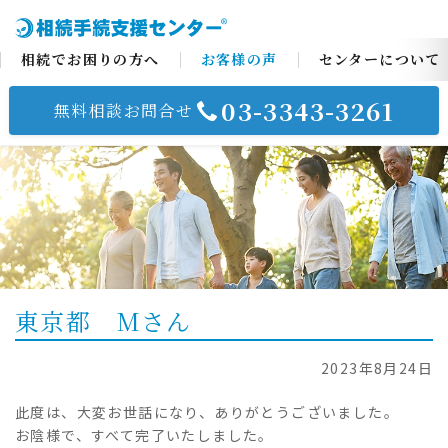
相続でお困りの方へ
お客様の声
センターについて
03-3343-3261
無料相談お問合せ
コ
ン
テ
ン
ツ
へ
ス
東京都 Mさん
キ
ッ
プ
2023年8月24日
此度は、大変お世話になり、ありがとうございました。
お陰様で、すべて完了いたしました。