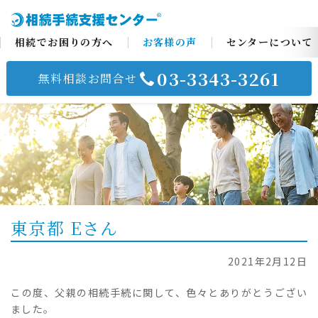
相続でお困りの方へ
お客様の声
センターについて
03-3343-3261
無料相談お問合せ
コ
ン
テ
ン
ツ
へ
ス
東京都 Eさん
キ
ッ
プ
2021年2月12日
この度、父親の相続手続に関して、色々とありがとうござい
ました。