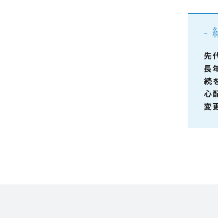
先
長
続
心
変