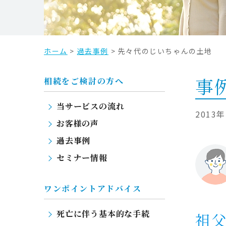
プ
ホーム
>
過去事例
>
先々代のじいちゃんの土地
事例
相続をご検討の方へ
当サービスの流れ
2013
お客様の声
過去事例
セミナー情報
ワンポイントアドバイス
死亡に伴う基本的な手続
祖