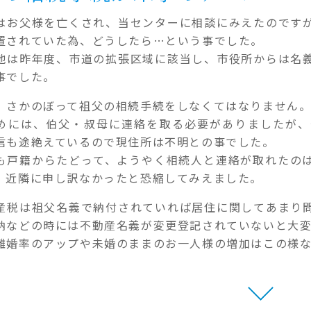
はお父様を亡くされ、当センターに相談にみえたのです
置されていた為、どうしたら…という事でした。
地は昨年度、市道の拡張区域に該当し、市役所からは名
事でした。
、さかのぼって祖父の相続手続をしなくてはなりません
めには、伯父・叔母に連絡を取る必要がありましたが、
信も途絶えているので現住所は不明との事でした。
も戸籍からたどって、ようやく相続人と連絡が取れたの
、近隣に申し訳なかったと恐縮してみえました。
産税は祖父名義で納付されていれば居住に関してあまり
納などの時には不動産名義が変更登記されていないと大変
離婚率のアップや未婚のままのお一人様の増加はこの様