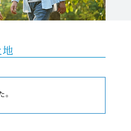
土地
た。