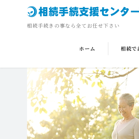
相続手続きの事なら全てお任せ下さい
ホーム
相続で
コ
ン
テ
ン
ツ
へ
ス
キ
ッ